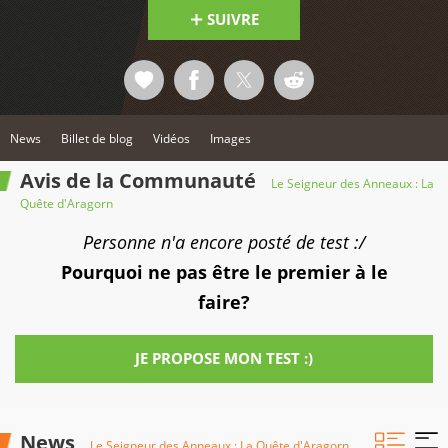
SUIVRE
News
Billet de blog
Vidéos
Images
Avis de la Communauté
Le Seigneur des Anneaux : La
Quête d'Aragorn
Personne n'a encore posté de test :/
Pourquoi ne pas être le premier à le
faire?
JE PROPOSE MON TEST :)
News
Le Seigneur des Anneaux : La Quête d'Aragorn