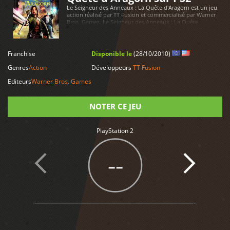
Le Seigneur des Anneaux : La Quête d'Aragorn est un jeu
action réalisé par TT Fusion et commercialisé par Warner
Bros. Games. Le Seigneur des Anneaux : La Quête
d'Aragorn est disponible sur PlayStation 2
LIRE PLUS
Franchise
Disponible le
(28/10/2010)
Genres
Action
Développeurs
TT Fusion
Editeurs
Warner Bros. Games
NOTER CE JEU
PlayStation 2
Note
--