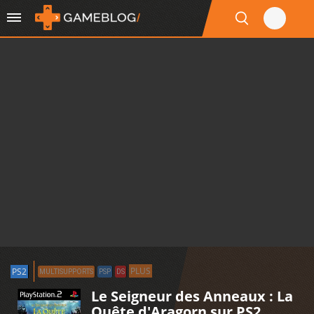
PLUS
PS2
MULTISUPPORTS
PSP
DS
Le Seigneur des Anneaux : La
Quête d'Aragorn sur PS2