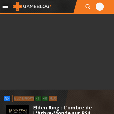
PLUS
PS4
MULTISUPPORTS
XB1
XBS
Elden Ring : L'ombre de
L'Arbre-Monde sur PS4