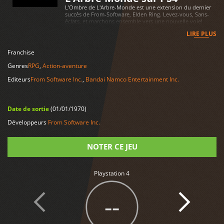
L'Ombre de L'Arbre-Monde est une extension du dernier
succès de From-Software, Elden Ring. Levez-vous, Sans-
éclats, et marchons ensemble vers une nouvelle voie!
LIRE PLUS
Franchise
Genres
RPG
,
Action-aventure
Editeurs
From Software Inc.
,
Bandai Namco Entertainment Inc.
Date de sortie
(01/01/1970)
Développeurs
From Software Inc.
NOTER CE JEU
Note
Playstation 4
--