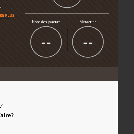
or
IRE PLUS
Note des joueurs
Metacritic
--
--
/
faire?