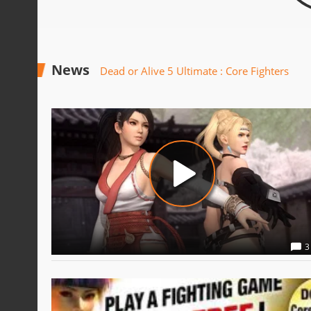
News
Dead or Alive 5 Ultimate : Core Fighters
3