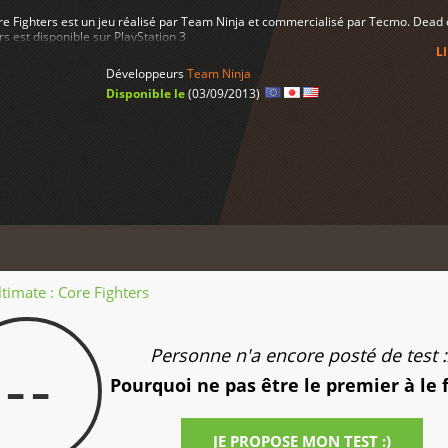
ore Fighters est un jeu réalisé par Team Ninja et commercialisé par Tecmo. Dead 
rs est disponible sur PlayStation 3
L
Développeurs
Team Ninja
Disponible le
(03/09/2013)
timate : Core Fighters
Personne n'a encore posté de test :
--
Pourquoi ne pas être le premier à le 
JE PROPOSE MON TEST :)