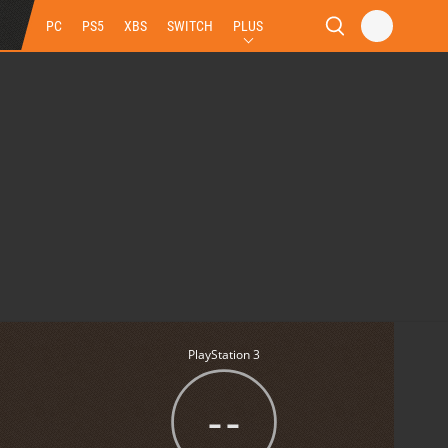
PC
PS5
XBS
SWITCH
PLUS
PlayStation 3
--