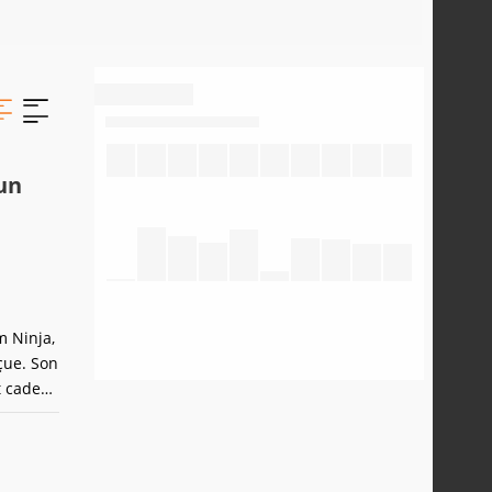
 un
m Ninja,
çue. Son
t cadeau