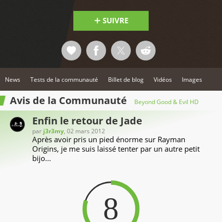
SUIVRE
News
Tests de la communauté
Billet de blog
Vidéos
Images
Avis de la Communauté
Beyond Good & Evil HD
Enfin le retour de Jade
par
j3r3my
, 02 mars 2012
Après avoir pris un pied énorme sur Rayman
Origins, je me suis laissé tenter par un autre petit
bijo...
8