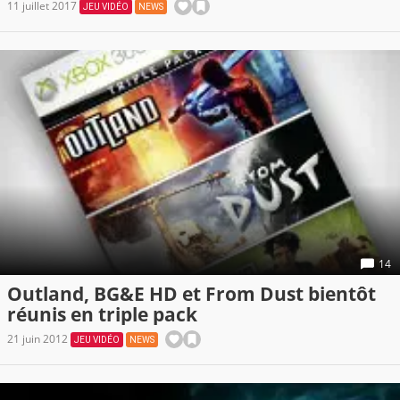
11 juillet 2017
JEU VIDÉO
NEWS
14
Outland, BG&E HD et From Dust bientôt
réunis en triple pack
21 juin 2012
JEU VIDÉO
NEWS