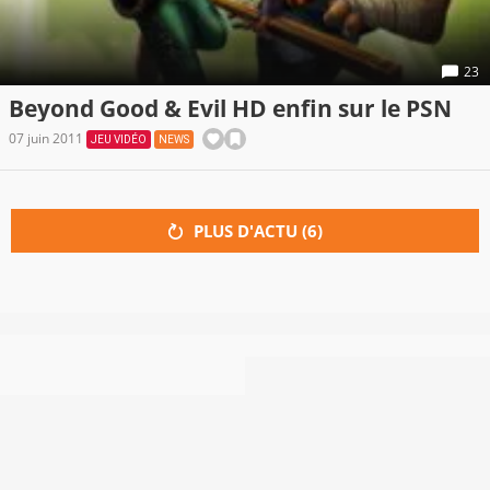
23
Beyond Good & Evil HD enfin sur le PSN
07 juin 2011
JEU VIDÉO
NEWS
PLUS D'ACTU (
6
)