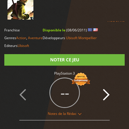
LIRE PLUS
Franchise
Disponible le
(08/06/2011)
Genres
Action
,
Aventure
Développeurs
Ubisoft Montpellier
Editeurs
Ubisoft
NOTER CE JEU
PlayStation 3
Note
--
Notes de la Rédac
2