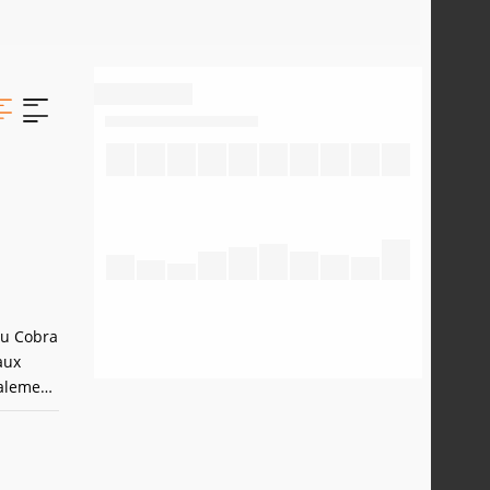
 du Cobra
aux
balement
en