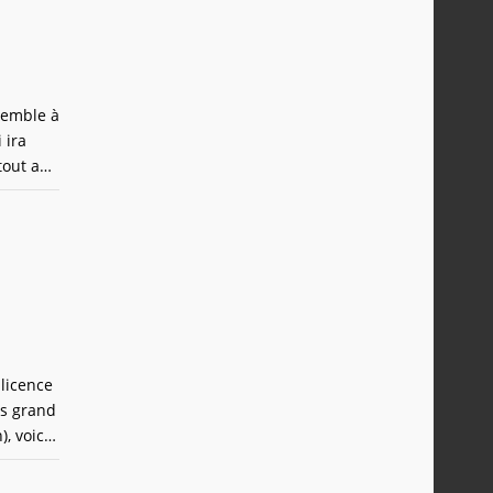
ssemble à
 ira
tout au
lus
 licence
us grand
, voici
 l'opus