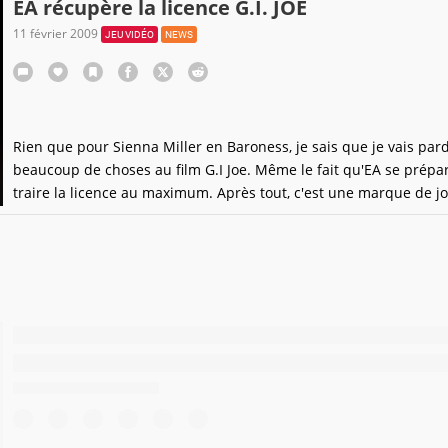
EA récupère la licence G.I. JOE
11 février 2009
JEU VIDÉO
NEWS
Rien que pour Sienna Miller en Baroness, je sais que je vais pa
beaucoup de choses au film G.I Joe. Même le fait qu'EA se prépa
traire la licence au maximum. Après tout, c'est une marque de jo
base et ce film est surtout là pour relancer tous les produits dériv
faut savoir rester lucide. Et qui sait, peut-être