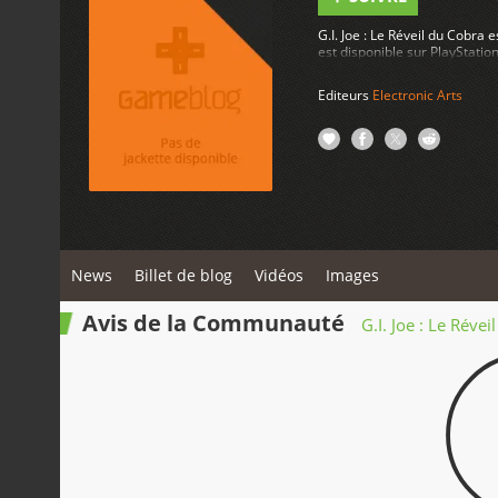
G.I. Joe : Le Réveil du Cobra 
est disponible sur PlayStatio
Editeurs
Electronic Arts
News
Billet de blog
Vidéos
Images
Avis de la Communauté
G.I. Joe : Le Réve