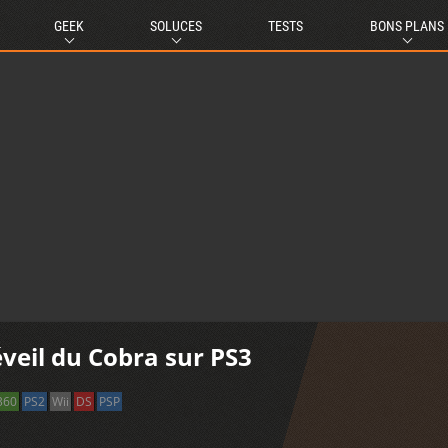
GEEK
SOLUCES
TESTS
BONS PLANS
Réveil du Cobra sur PS3
360
PS2
Wii
DS
PSP