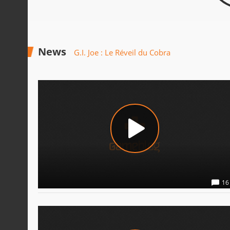
News
G.I. Joe : Le Réveil du Cobra
16