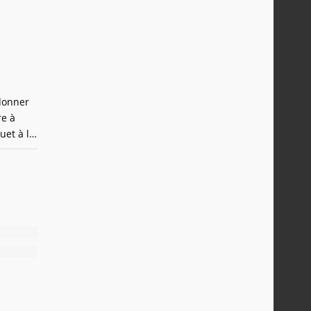
rdonner
re à
uet à la
és. Il