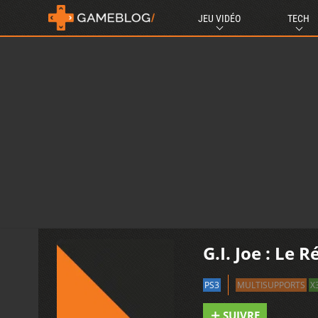
JEU VIDÉO
TECH
G.I. Joe : Le 
PS3
MULTISUPPORTS
X
SUIVRE