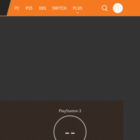
PC
PS5
XBS
SWITCH
PLUS
PlayStation 3
--