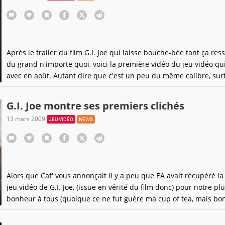
Après le trailer du film G.I. Joe qui laisse bouche-bée tant ça re
du grand n'importe quoi, voici la première vidéo du jeu vidéo qui
avec en août. Autant dire que c'est un peu du même calibre, sur
niveau de la voix off, toujours assurée par l'homme à la voix la p
rauque du monde. Par contre d'un point
G.I. Joe montre ses premiers clichés
13 mars 2009
JEU VIDÉO
NEWS
Alors que Caf' vous annonçait il y a peu que EA avait récupéré la
jeu vidéo de G.I. Joe, (issue en vérité du film donc) pour notre pl
bonheur à tous (quoique ce ne fut guère ma cup of tea, mais bon)
que nous tombe tout cuit dans notre bec, les premiers clichés de
en question. Prévu sur toutes