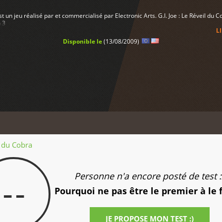
est un jeu réalisé par et commercialisé par Electronic Arts. G.I. Joe : Le Réveil du C
n 3
L
Disponible le
(13/08/2009)
il du Cobra
Personne n'a encore posté de test :
--
Pourquoi ne pas être le premier à le 
JE PROPOSE MON TEST :)