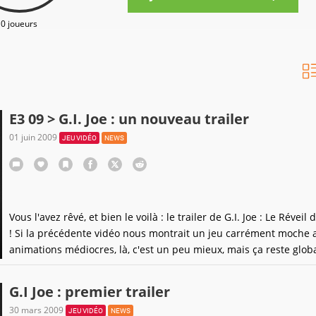
0 joueurs
E3 09 > G.I. Joe : un nouveau trailer
01 juin 2009
JEU VIDÉO
NEWS
Vous l'avez rêvé, et bien le voilà : le trailer de G.I. Joe : Le Réveil
! Si la précédente vidéo nous montrait un jeu carrément moche 
animations médiocres, là, c'est un peu mieux, mais ça reste glo
en dessous des standards graphiques actuels. Quant à la mise 
scène, si elle arrive
G.I Joe : premier trailer
30 mars 2009
JEU VIDÉO
NEWS