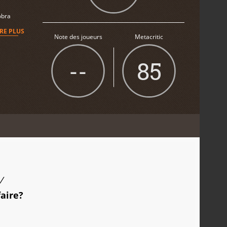
obra
IRE PLUS
Note des joueurs
Metacritic
--
85
/
faire?