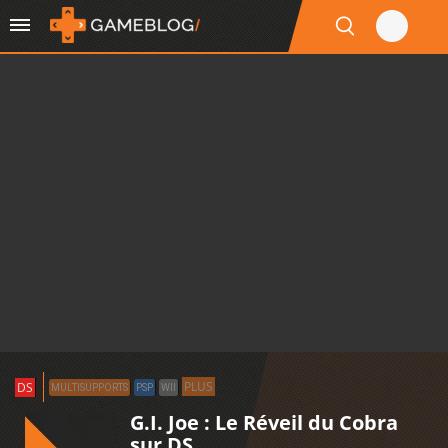
PLUS
DS
MULTISUPPORTS
PSP
WII
G.I. Joe : Le Réveil du Cobra
sur DS