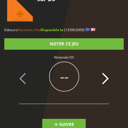
Editeurs
Electronic Arts
Disponible le
(13/08/2009)
LIRE PLUS
NOTER CE JEU
Nintendo DS
Note
--
1
SUIVRE