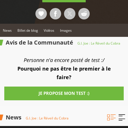
News
Billet de blog
Vidéos
Images
Avis de la Communauté
G.I. Joe : Le Réveil du Cobra
Personne n'a encore posté de test :/
Pourquoi ne pas être le premier à le
faire?
JE PROPOSE MON TEST :)
News
G.I. Joe : Le Réveil du Cobra