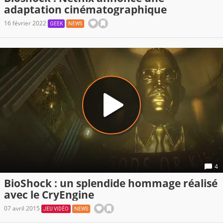
adaptation cinématographique
16 février 2022
GEEK
NEWS
4
BioShock : un splendide hommage réalisé
avec le CryEngine
07 avril 2015
JEU VIDÉO
NEWS