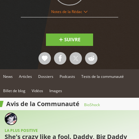
10
Notes de la Rédac
SUIVRE
News
Articles
Dossiers
Podcasts
Tests de la communauté
Billet de blog
Vidéos
Images
Avis de la Communauté
BioShock
LA PLUS POSITIVE
She's crazy like a fool. Daddy, Big Daddy