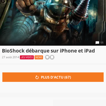
11
BioShock débarque sur iPhone et iPad
27 août 2014
JEU VIDÉO
NEWS
PLUS D'ACTU (
67
)