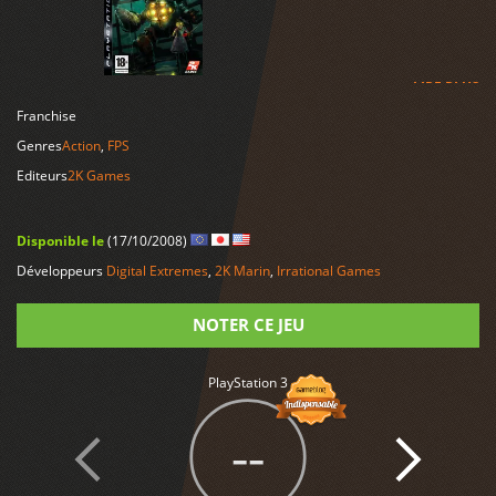
LIRE PLUS
Franchise
Genres
Action
,
FPS
Editeurs
2K Games
Disponible le
(17/10/2008)
Développeurs
Digital Extremes
,
2K Marin
,
Irrational Games
NOTER CE JEU
Note
PlayStation 3
--