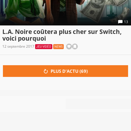
13
L.A. Noire coûtera plus cher sur Switch,
voici pourquoi
12 septembre 2017
JEU VIDÉO
NEWS
PLUS D'ACTU (
69
)