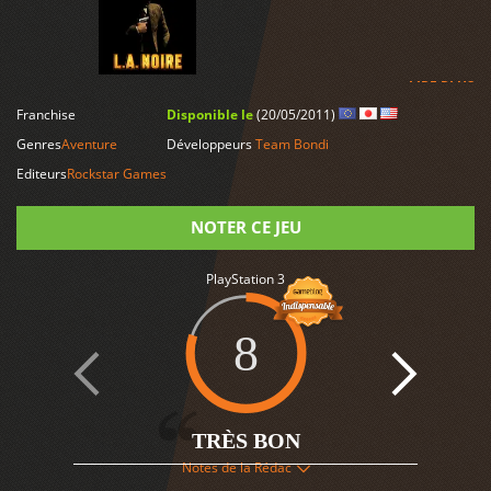
LIRE PLUS
Franchise
Disponible le
(20/05/2011)
Genres
Aventure
Développeurs
Team Bondi
Editeurs
Rockstar Games
NOTER CE JEU
PlayStation 3
Note
8
8
TRÈS BON
Notes de la Rédac