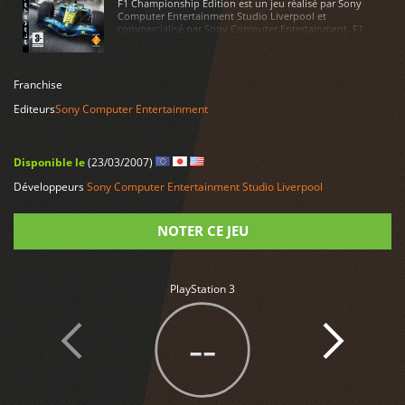
F1 Championship Edition est un jeu réalisé par Sony
Computer Entertainment Studio Liverpool et
commercialisé par Sony Computer Entertainment. F1
Championship Edition est disponible sur PlayStation 3
LIRE PLUS
Franchise
Editeurs
Sony Computer Entertainment
Disponible le
(23/03/2007)
Développeurs
Sony Computer Entertainment Studio Liverpool
NOTER CE JEU
Note
PlayStation 3
--
4