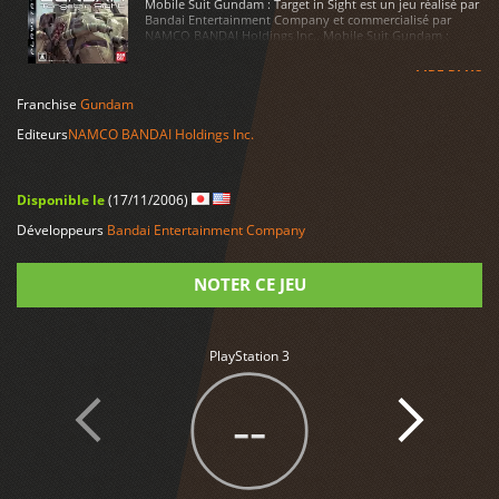
Mobile Suit Gundam : Target in Sight est un jeu réalisé par
Bandai Entertainment Company et commercialisé par
NAMCO BANDAI Holdings Inc.. Mobile Suit Gundam :
Target in Sight est disponible sur PlayStation 3
LIRE PLUS
Franchise
Gundam
Editeurs
NAMCO BANDAI Holdings Inc.
Disponible le
(17/11/2006)
Développeurs
Bandai Entertainment Company
NOTER CE JEU
Note
PlayStation 3
--
1