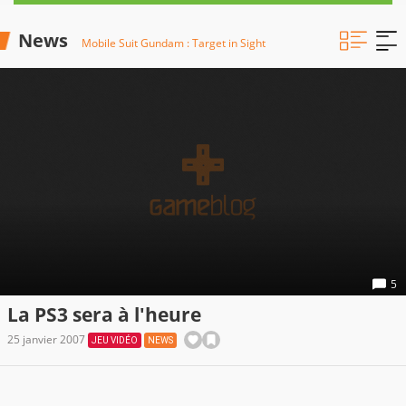
News
Mobile Suit Gundam : Target in Sight
5
La PS3 sera à l'heure
25 janvier 2007
JEU VIDÉO
NEWS