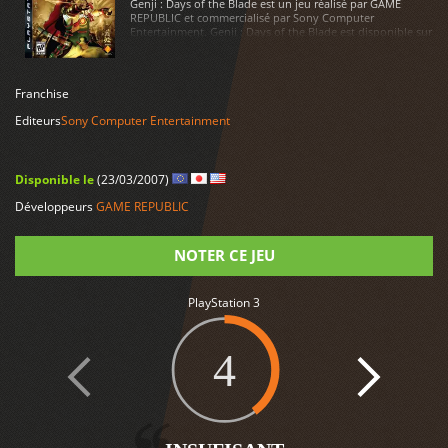
Genji : Days of the Blade est un jeu réalisé par GAME
REPUBLIC et commercialisé par Sony Computer
Entertainment. Genji : Days of the Blade est disponible sur
PlayStation 3
LIRE PLUS
Franchise
Editeurs
Sony Computer Entertainment
Disponible le
(23/03/2007)
Développeurs
GAME REPUBLIC
NOTER CE JEU
PlayStation 3
Note
4
1