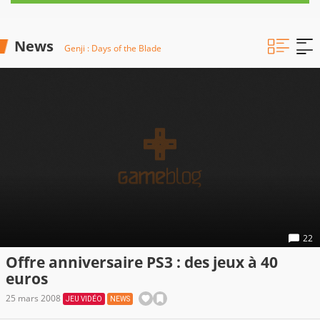
News
Genji : Days of the Blade
22
Offre anniversaire PS3 : des jeux à 40
euros
25 mars 2008
JEU VIDÉO
NEWS