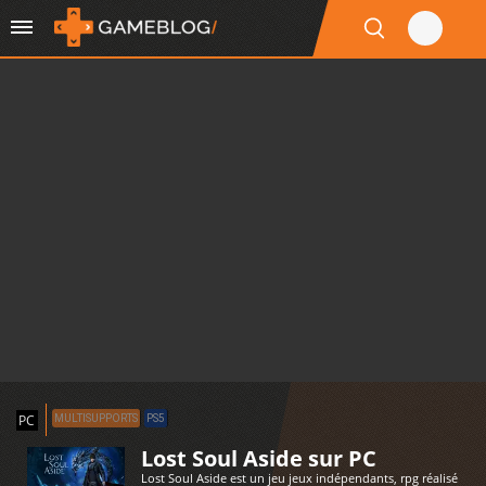
PC
MULTISUPPORTS
PS5
Lost Soul Aside sur PC
Lost Soul Aside est un jeu jeux indépendants, rpg réalisé