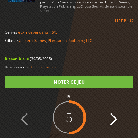
par UltiZero Games et commercialisé par UltiZero Games,
Playstation Publishing LLC. Lost Soul Aside est disponible
sur PC
LIRE PLUS
Genres
Jeux indépendants
,
RPG
Editeurs
UltiZero Games
,
Playstation Publishing LLC
Disponible le
(30/05/2025)
Développeurs
UltiZero Games
NOTER CE JEU
PC
Note
5