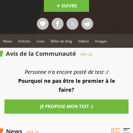
SUIVRE
News
Articles
Lives
Billet de blog
Vidéos
Images
Avis de la Communauté
FIFA 20
Personne n'a encore posté de test :/
Pourquoi ne pas être le premier à le
faire?
JE PROPOSE MON TEST :)
News
FIFA 20