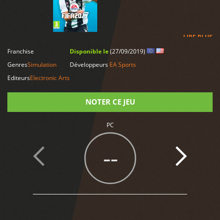
LIRE PLUS
Franchise
Disponible le
(27/09/2019)
Genres
Simulation
Développeurs
EA Sports
Editeurs
Electronic Arts
NOTER CE JEU
PC
Note
--