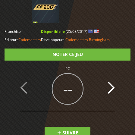
LIRE PLUS
Franchise
Disponible le
(25/08/2017)
Editeurs
Codemasters
Développeurs
Codemasters Birmingham
NOTER CE JEU
PC
Note
--
SUIVRE