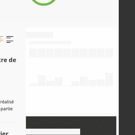
tre de
réalisé
 partie
ier