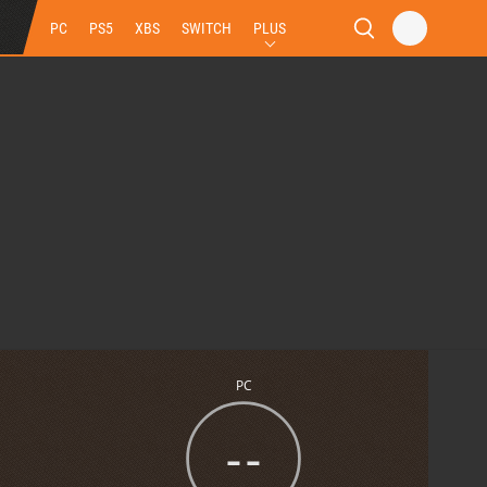
PC
PS5
XBS
SWITCH
PLUS
PC
--