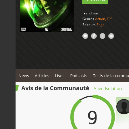
Franchise
Genres
Action
,
FPS
Editeurs
Sega
News
Articles
Lives
Podcasts
Tests de la comm
Avis de la Communauté
Alien Isolation
9