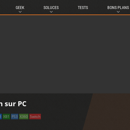
GEEK
SOLUCES
TESTS
BONS PLANS
n sur PC
4
XB1
PS3
X360
Switch