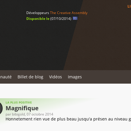
L
Développeurs
The Creative Assembly
Disponible le
(07/10/2014)
unauté
Billet de blog
Vidéos
Images
LA PLUS POSITIVE
Magnifique
par
bibigold
, 07 octobre 2014
Honnetement rien vue de plus beau jusqu'a présen au niveau gra