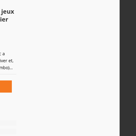
 jeux
ier
c a
ver et,
ambo)