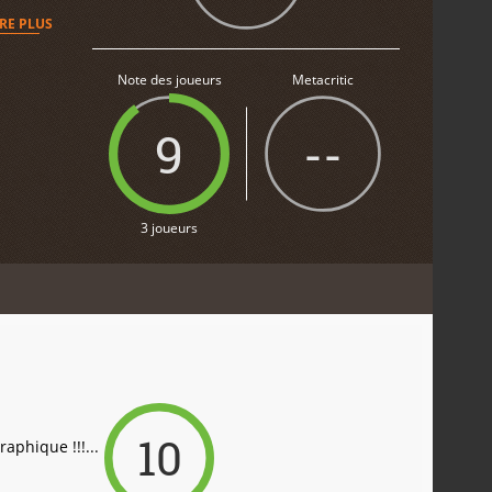
IRE PLUS
Note des joueurs
Metacritic
9
--
3 joueurs
10
phique !!!...