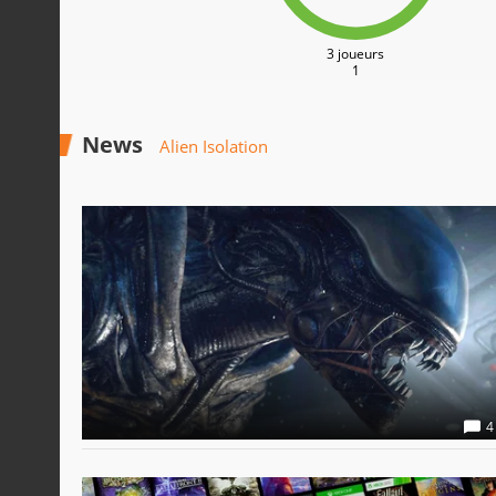
3 joueurs
1
News
Alien Isolation
4