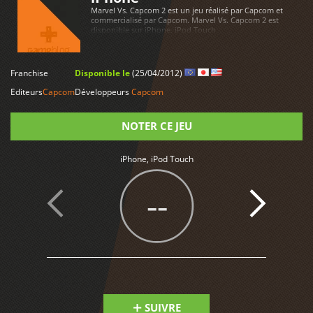
Marvel Vs. Capcom 2 est un jeu réalisé par Capcom et
commercialisé par Capcom. Marvel Vs. Capcom 2 est
disponible sur iPhone, iPod Touch
Franchise
Disponible le
(25/04/2012)
LIRE PLUS
Editeurs
Capcom
Développeurs
Capcom
NOTER CE JEU
iPhone, iPod Touch
Note
--
SUIVRE