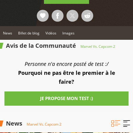
News
Billet de blog
Vidéos
Images
Avis de la Communauté
Marvel Vs. Capcom 2
Personne n'a encore posté de test :/
Pourquoi ne pas être le premier à le
faire?
JE PROPOSE MON TEST :)
News
Marvel Vs. Capcom 2