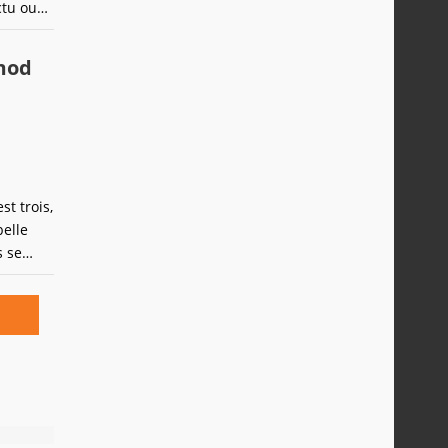
ctu ou
 mod
t trois,
belle
s se
n PC de
 aimé