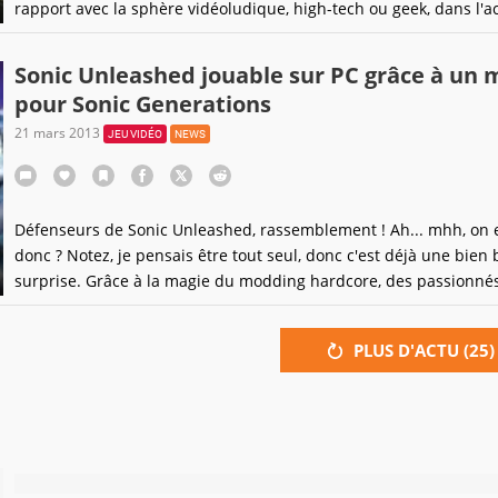
rapport avec la sphère vidéoludique, high-tech ou geek, dans l'a
intemporelle !
Sonic Unleashed jouable sur PC grâce à un
pour Sonic Generations
21 mars 2013
JEU VIDÉO
NEWS
Défenseurs de Sonic Unleashed, rassemblement ! Ah... mhh, on es
donc ? Notez, je pensais être tout seul, donc c'est déjà une bien 
surprise. Grâce à la magie du modding hardcore, des passionné
sont lancés le défi de réaliser une conversion totale de la versio
Sonic Generations, en y modélisant les niveaux de son aïeul mal
PLUS D'ACTU (
25
)
sorti sur consoles de salon.