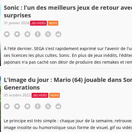
Sonic : l'un des meilleurs jeux de retour ave
surprises
31 janvier 2024
JEU VIDÉO
NEWS
À l'été dernier, SEGA s'est rapidement exprimé sur l'avenir de l'
ses licences les plus cultes, Sonic. En plus de jeux inédits, l'édite
japonais n'a pas caché son désir de produire des remakes et re
Et ça tombe bien, car tout récemment, une rumeur a sous-ente
qu'un épisode bien apprécié pourrait être retouché pour des m
L'image du jour : Mario (64) jouable dans So
plus modernes. La confirmation a eu
Generations
05 octobre 2022
JEU VIDÉO
NEWS
Le principe est très simple : chaque jour de la semaine, retrouv
image insolite ou humoristique sous forme de visuel, gif ou vidéo