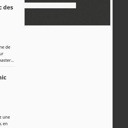
c des
une de
ur
masters.
ndu
achines
nic
ez une
, en