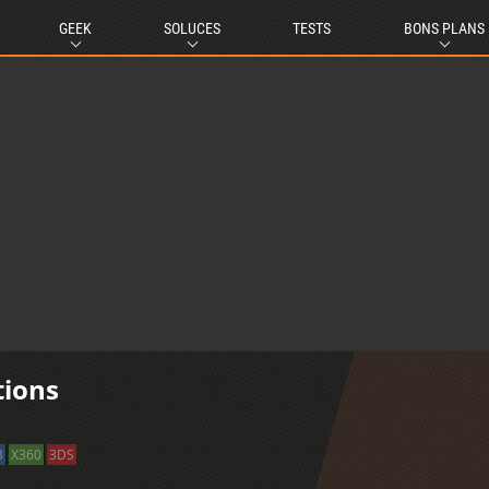
GEEK
SOLUCES
TESTS
BONS PLANS
tions
3
X360
3DS