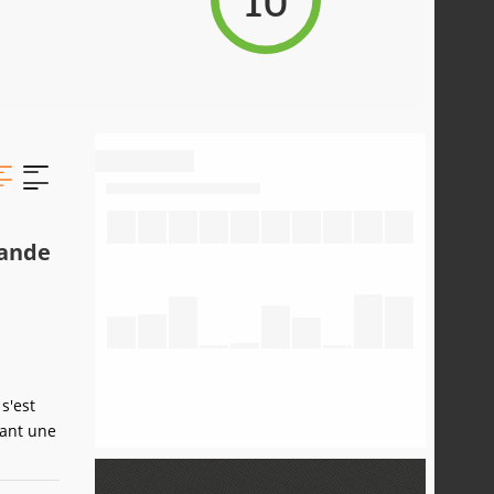
rande
s'est
çant une