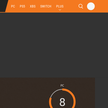
PC
PS5
XBS
SWITCH
PLUS
PC
8