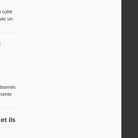
 culte
avec un
i
 abonnés
ésente
et ils