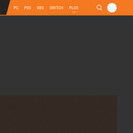
PC
PS5
XBS
SWITCH
PLUS