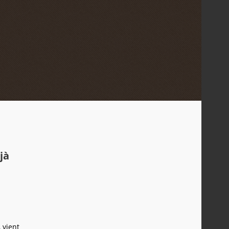
jà
 vient