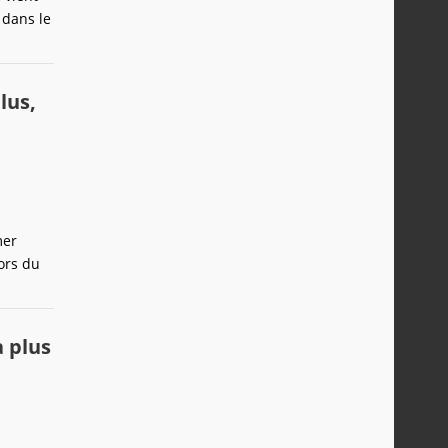
 dans le
lus,
mer
ors du
a plus