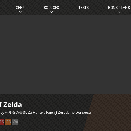
GEEK
SOLUCES
TESTS
BONS PLANS
f Zelda
ntasy ゼルダの伝説, Za Hairaru Fantajī Zeruda no Densetsu
ES
GB
Wii