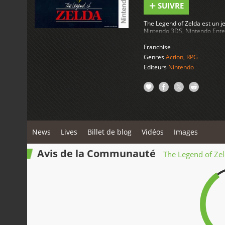
SUIVRE
The Legend of Zelda est un j
Nintendo 3DS, Nintendo Ente
Franchise
Genres
Action
,
RPG
Editeurs
Nintendo
News
Lives
Billet de blog
Vidéos
Images
Avis de la Communauté
The Legend of Ze