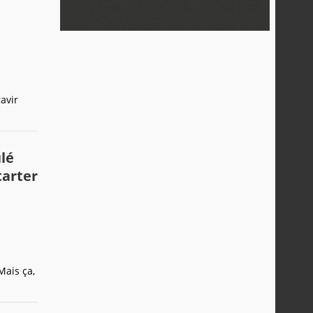
avir
lé
tarter
Mais ça,