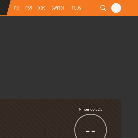
PC
PS5
XBS
SWITCH
PLUS
Nintendo 3DS
--