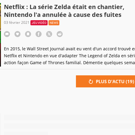
Netflix : La série Zelda était en chantier,
Nintendo l'a annulée à cause des fuites
03 février 2021
JEU VIDÉO
NEWS
En 2015, le Wall Street Journal avait eu vent d'un accord trouvé e
Netflix et Nintendo en vue d'adapter The Legend of Zelda en série
action façon Game of Thrones familial. Démentie quelques sema
plus tard, l'existence du projet a été confirmée. Ainsi que son fu
destin.
PLUS D'ACTU (
19
)