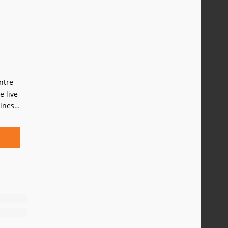
ntre
 live-
ines
neste