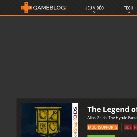
JEU VIDÉO
TECH
The Legend o
Alias
Zelda, The Hyrule Fa
MULTISUPPORTS
3DS
N