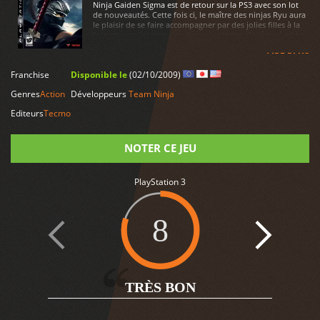
Ninja Gaiden Sigma est de retour sur la PS3 avec son lot
de nouveautés. Cette fois ci, le maître des ninjas Ryu aura
le plaisir de se faire accompagner par des jolies filles à la
fois sexy et dangereuses dans sa mission de récupération
d'une statue volée. Outre les nouveaux personnages
jouables, un mode coop s'est greffé à cet opus et rend
LIRE PLUS
celui-ci encore plus stimulant que le précédent.
Franchise
Disponible le
(02/10/2009)
Genres
Action
Développeurs
Team Ninja
Editeurs
Tecmo
NOTER CE JEU
PlayStation 3
Note
8
2
TRÈS BON