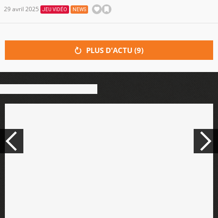
29 avril 2025
JEU VIDÉO
NEWS
PLUS D'ACTU (
9
)