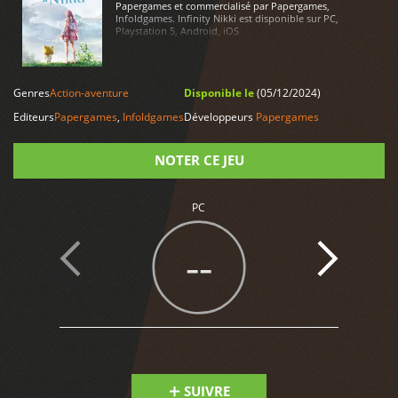
Papergames et commercialisé par Papergames,
Infoldgames. Infinity Nikki est disponible sur PC,
Playstation 5, Android, iOS
LIRE PLUS
Genres
Action-aventure
Disponible le
(05/12/2024)
Editeurs
Papergames
,
Infoldgames
Développeurs
Papergames
NOTER CE JEU
Note
PC
--
SUIVRE