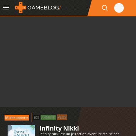
PLUS
Multisupports
IOS
ANDROID
Infinity Nikki
Infinity Nikki est un jeu action-aventure réalisé par