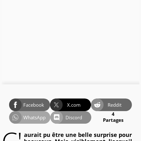
Facebook
X.com
Reddit
4
WhatsApp
Discord
Partages
aurait pu être une belle surprise pour