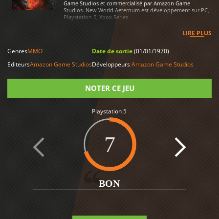
Game Studios et commercialisé par Amazon Game
Studios. New World Aeternum est développement sur PC,
Playstation 5, Xbox Series
LIRE PLUS
Genres
MMO
Date de sortie
(01/01/1970)
Editeurs
Amazon Game Studios
Développeurs
Amazon Game Studios
NOTER CE JEU
Playstation 5
Note
7
BON