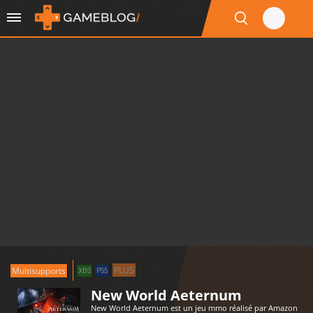
PLUS
Multisupports
XBS
PS5
New World Aeternum
New World Aeternum est un jeu mmo réalisé par Amazon