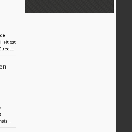
 de
i Fit est
Street
rsions
t
 en
r
t
mais
it le hit