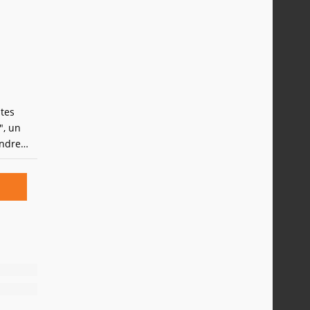
dows"
ntes
", un
endre
aut, loin
 2008 :