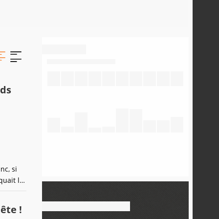
rds
nc, si
quait le
 Amar
ête !