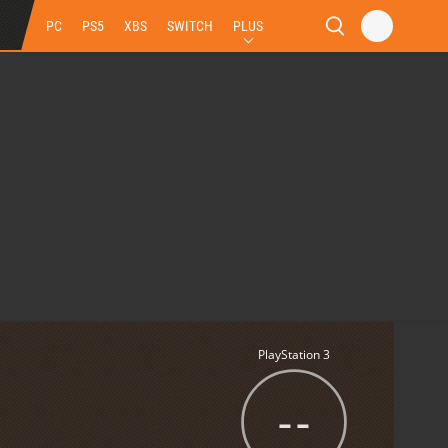
PC
PS5
XBS
SWITCH
PLUS
PlayStation 3
--