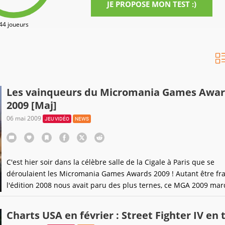
JE PROPOSE MON TEST :)
44 joueurs
Les vainqueurs du Micromania Games Awa
2009 [Maj]
06 mai 2009
JEU VIDÉO
NEWS
C'est hier soir dans la célèbre salle de la Cigale à Paris que se
déroulaient les Micromania Games Awards 2009 ! Autant être fra
l'édition 2008 nous avait paru des plus ternes, ce MGA 2009 mar
retour d'une belle cérémonie du jeu vidéo animée par Bertrand
(qui vous prépare une belle soirée jeu
Charts USA en février : Street Fighter IV en t