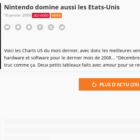
"Break It Out" par le groupe pop punk Vanilla Sky et "In the Sha
Nintendo domine aussi les Etats-Unis
par le groupe
16 janvier 2009
JEU VIDÉO
NEWS
Voici les Charts US du mois dernier, avec donc les meilleures ve
hardware et software pour le dernier mois de 2008... "Décembre
truc comme ça. Deux petits tableaux faits avec amour pour se r
compte que la Wii et la DS, une fois de plus, se portent bien, là-h
devant les copines.Top 10 des jeux les plus vendus en décembre
PLUS D'ACTU (
29
)
Rang Titre Machine