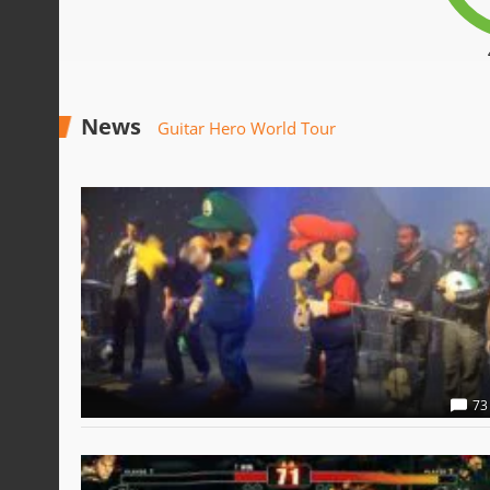
News
Guitar Hero World Tour
73