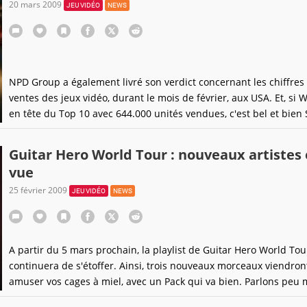
20 mars 2009
JEU VIDÉO
NEWS
NPD Group a également livré son verdict concernant les chiffres
ventes des jeux vidéo, durant le mois de février, aux USA. Et, si Wi
en tête du Top 10 avec 644.000 unités vendues, c'est bel et bien 
Fighter IV qui amasse tout le pognon, avec en cumulé, sur les ve
PS3 et Xbox 360, pas moins de 849.000 jeux vendus ! Un excellen
Guitar Hero World Tour : nouveaux artistes
vue
25 février 2009
JEU VIDÉO
NEWS
A partir du 5 mars prochain, la playlist de Guitar Hero World Tou
continuera de s'étoffer. Ainsi, trois nouveaux morceaux viendron
amuser vos cages à miel, avec un Pack qui va bien. Parlons peu 
parlons bien : le troisième Pack de Morceaux Européens, qui réun