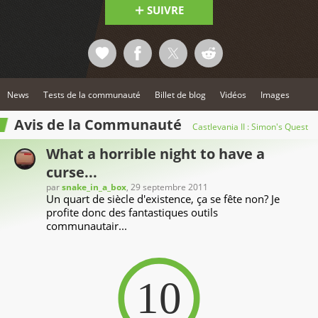
SUIVRE
News
Tests de la communauté
Billet de blog
Vidéos
Images
Avis de la Communauté
Castlevania II : Simon's Quest
What a horrible night to have a
curse...
par
snake_in_a_box
, 29 septembre 2011
Un quart de siècle d'existence, ça se fête non? Je
profite donc des fantastiques outils
communautair...
10