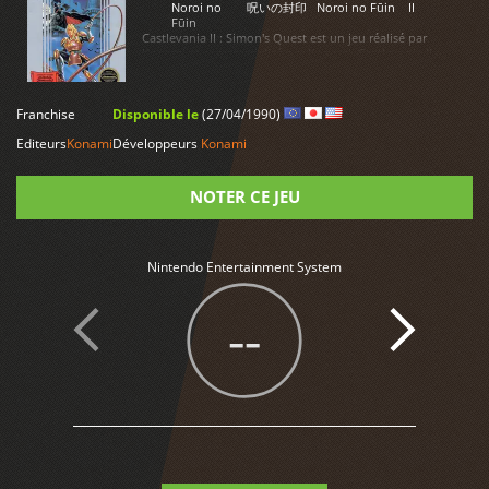
Noroi no
呪いの封印
Noroi no Fūin
II
Fūin
Castlevania II : Simon's Quest est un jeu réalisé par
Konami et commercialisé par Konami. Castlevania II :
Simon's Quest est disponible sur Nintendo Entertainment
System, Wii
LIRE PLUS
Franchise
Disponible le
(27/04/1990)
Editeurs
Konami
Développeurs
Konami
NOTER CE JEU
Note
Nintendo Entertainment System
--
1