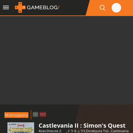
Multisupports
WII
NES
Castlevania II : Simon's Quest
Alias:
Dracula 2:
,
ドラキュラII
,
Dorakyura Tsū:
,
Castlevania