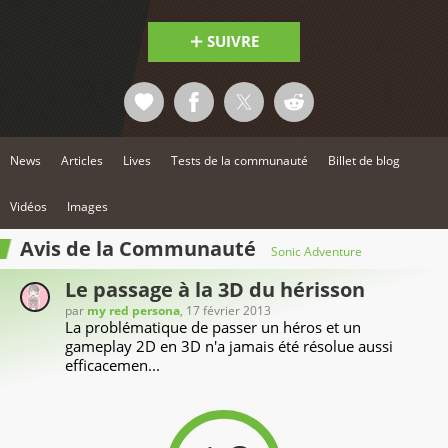
SUIVRE
News
Articles
Lives
Tests de la communauté
Billet de blog
Vidéos
Images
Avis de la Communauté
Sonic Adventure
Le passage à la 3D du hérisson
par
my red persona
, 17 février 2013
La problématique de passer un héros et un
gameplay 2D en 3D n'a jamais été résolue aussi
efficacemen...