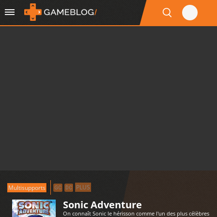
PLUS
Multisupports
GC
DC
Sonic Adventure
On connaît Sonic le hérisson comme l'un des plus célèbres