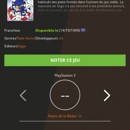
habitués des plate-formes dans l'univers du jeu vidéo. La
mascotte de Sega n'a pas renoncé à ses premières amours,
mais ce nouveau jeu ajoute à sa quête bondissante une
véritable aventure. Tir, surf, vol, course et flipper sont les
activités au programme du dynamique échidné.
LIRE PLUS
Franchise
Disponible le
(14/10/1999)
Genres
Plate-forme
Développeurs
n/c
Editeurs
Sega
NOTER CE JEU
Note
PlayStation 3
--
5
Notes de la Rédac