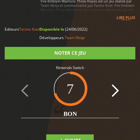
Fire Emblem Warriors: Three Hopes est un jeu réalisé par
Team Ninja et commercialisé par Tecmo Koei. Fire Emblem
Warriors: Three Hopes est disponible sur Nintendo Switch
LIRE PLUS
Editeurs
Tecmo Koei
Disponible le
(24/06/2022)
Développeurs
Team Ninja
NOTER CE JEU
Nintendo Switch
Note
7
BON