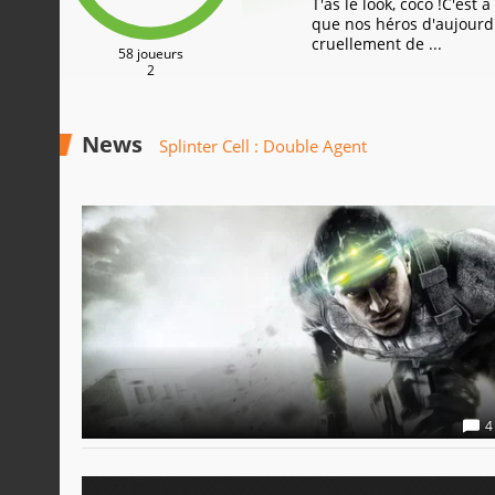
T'as le look, coco !C'est
que nos héros d'aujour
cruellement de ...
58 joueurs
2
News
Splinter Cell : Double Agent
4