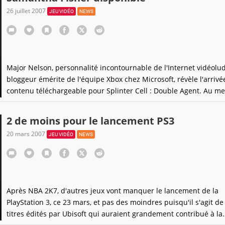
26 juillet 2007
JEU VIDÉO
NEWS
Major Nelson, personnalité incontournable de l'Internet vidéolu
bloggeur émérite de l'équipe Xbox chez Microsoft, révèle l'arrivé
contenu téléchargeable pour Splinter Cell : Double Agent. Au me
deux nouvelles cartes multi-keums (©Kendy) accompagnées de 
nouveaux challenges, et un tout nouveau
2 de moins pour le lancement PS3
20 mars 2007
JEU VIDÉO
NEWS
Après NBA 2K7, d'autres jeux vont manquer le lancement de la
PlayStation 3, ce 23 mars, et pas des moindres puisqu'il s'agit d
titres édités par Ubisoft qui auraient grandement contribué à la