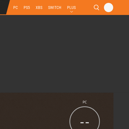
PC
PS5
XBS
SWITCH
PLUS
PC
--