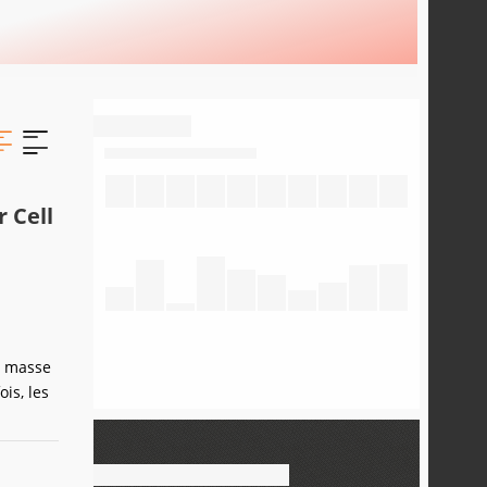
 Cell
en masse
is, les