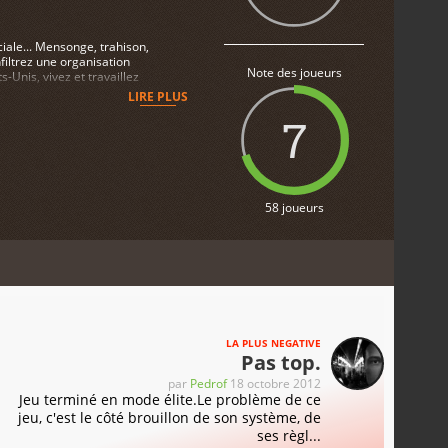
ciale... Mensonge, trahison,
filtrez une organisation
Note des joueurs
-Unis, vivez et travaillez
 vous demanderont d'accomplir
LIRE PLUS
u jusqu'aux différents
7
58 joueurs
LA PLUS NEGATIVE
Pas top.
par
Pedrof
18 octobre 2012
Jeu terminé en mode élite.Le problème de ce
jeu, c'est le côté brouillon de son système, de
ses règl...