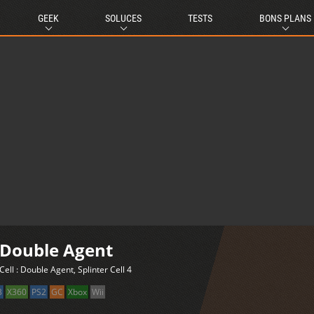
GEEK
SOLUCES
TESTS
BONS PLANS
: Double Agent
Cell : Double Agent, Splinter Cell 4
3
X360
PS2
GC
Xbox
Wii