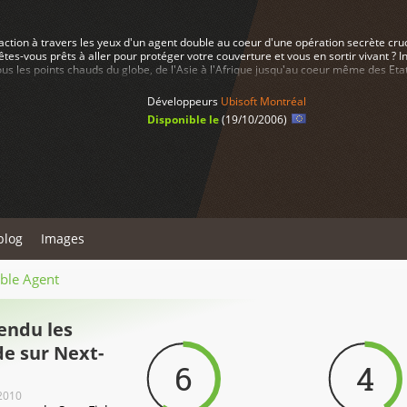
l'action à travers les yeux d'un agent double au coeur d'une opération secrète cru
tes-vous prêts à aller pour protéger votre couverture et vous en sortir vivant ? In
ous les points chauds du globe, de l'Asie à l'Afrique jusqu'au coeur même des Etats
 plus recherchés de la planète dans leur QG américain. La NSA et les terroristes
 s'opposent. Vos choix détermineront le cours de l'histoire et feront évoluer le je
Développeurs
Ubisoft Montréal
Disponible le
(19/10/2006)
blog
Images
uble Agent
rendu les
e sur Next-
6
4
2010