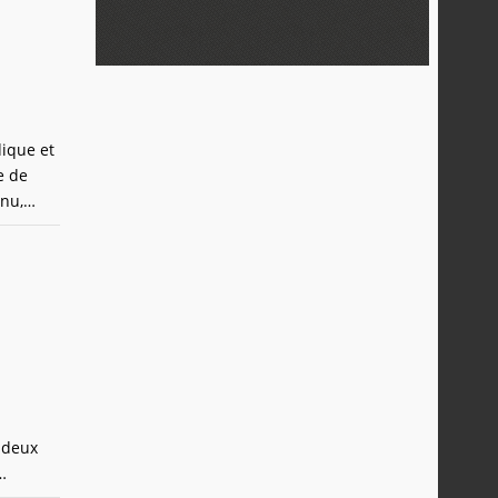
dique et
e de
nu,
quatres
e deux