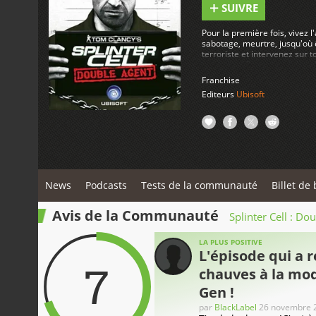
SUIVRE
Pour la première fois, vivez 
sabotage, meurtre, jusqu'où ê
terroriste et intervenez sur t
parmi les 13 terroristes les
des missions dont les intérêts
Franchise
dénouements possibles...
Editeurs
Ubisoft
News
Podcasts
Tests de la communauté
Billet de 
Avis de la Communauté
Splinter Cell : Do
LA PLUS POSITIVE
L'épisode qui a 
7
chauves à la mod
Gen !
par
BlackLabel
26 novembre 