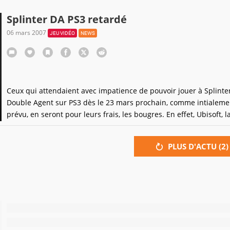
satisfaction des acquéreurs de la nouvelle console de Sony... Mê
s'agit de titres déjà sortis sur Xbox 360 ou sur PC.
Splinter DA PS3 retardé
06 mars 2007
JEU VIDÉO
NEWS
Ceux qui attendaient avec impatience de pouvoir jouer à Splinter 
Double Agent sur PS3 dès le 23 mars prochain, comme intialeme
prévu, en seront pour leurs frais, les bougres. En effet, Ubisoft, l
dans l'âme et la main sur le porte-monnaie, a annoncé un mini-
du jeu, oh tout juste six jours hein pas de quoi aller pleurer sous
PLUS D'ACTU (
2
)
jupes de sa