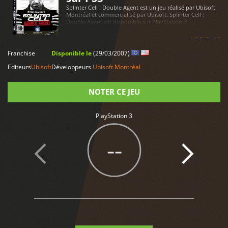
Splinter Cell : Double Agent est un jeu réalisé par Ubisoft
Montréal et commercialisé par Ubisoft. Splinter Cell :
Double Agent est disponible sur PlayStation 3
LIRE PLUS
Franchise
Disponible le
(29/03/2007)
Editeurs
Ubisoft
Développeurs
Ubisoft Montréal
NOTER CE JEU
PlayStation 3
Note
--
7