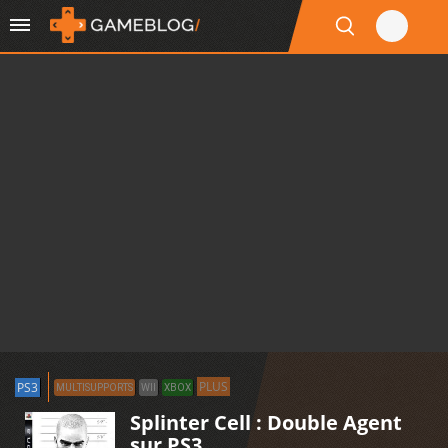
PLUS
PS3
MULTISUPPORTS
WII
XBOX
Splinter Cell : Double Agent
sur PS3