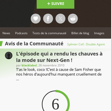
SUIVRE
News
Podcasts
Tests de la communauté
Billet de blog
Images
Avis de la Communauté
Splinter Cell : Double Agent
L'épisode qui a rendu les chauves à
la mode sur Next-Gen !
par
blacklabel
, 26 novembre 2010
T'as le look, coco !C'est à cause de Sam Fisher que
nos héros d'aujourd'hui manquent cruellement de
...
6