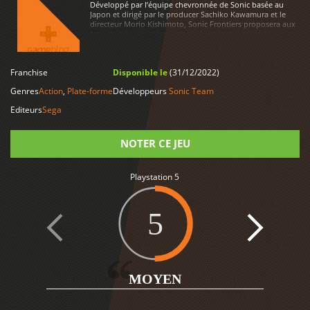
Développé par l’équipe chevronnée de Sonic basée au
Japon et dirigé par le producer Sachiko Kawamura et le
directeur Morio Kishimoto, Sonic Frontiers proposera aux
fans du hérisson bleu une expérience de jeu inédite pour
leur franchise. Dans le monde dangereux et vaste de Sonic
Frontiers, tout est possible, et les joueurs auront la liberté
d’explorer des décors somptueux, un vrai joyau en zones
Franchise
Disponible le
(31/12/2022)
ouvertes.
LIRE PLUS
Genres
Action
,
Plate-forme
Développeurs
Sonic Team
Editeurs
Sega
NOTER CE JEU
Note
Playstation 5
5
2
MOYEN