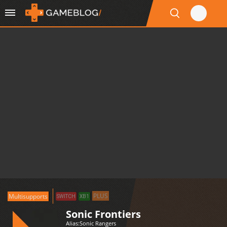
PLUS
Multisupports
SWITCH
XB1
Sonic Frontiers
Alias:
Sonic Rangers