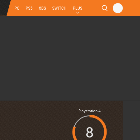
PC
PS5
XBS
SWITCH
PLUS
Playstation 4
8