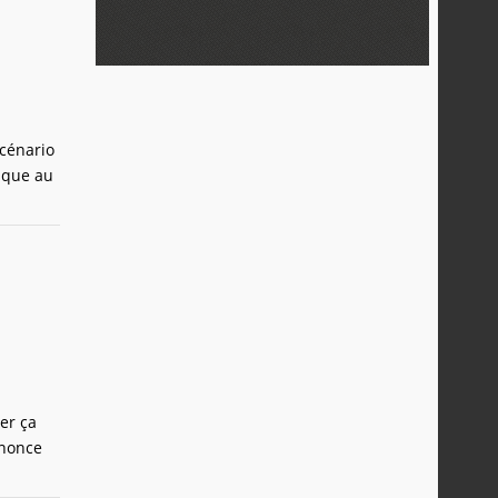
scénario
tique au
er ça
nnonce