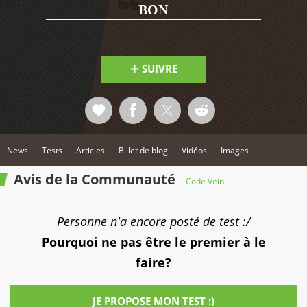
en fonction de votre style de combat favori. Coordonnez
2
BON
vos attaques avec celle de votre partenaire et utilisez des
Blood Veils pour terrasser même les ennemis les plus
terrifiants.
SUIVRE
News
Tests
Articles
Billet de blog
Vidéos
Images
Avis de la Communauté
Code Vein
Personne n'a encore posté de test :/
Pourquoi ne pas être le premier à le
faire?
JE PROPOSE MON TEST :)