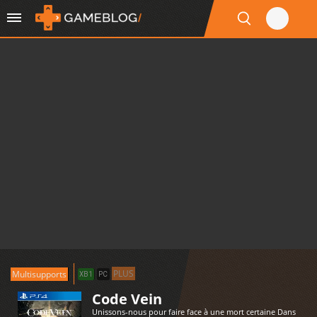
PLUS
Multisupports
XB1
PC
Code Vein
Unissons-nous pour faire face à une mort certaine Dans