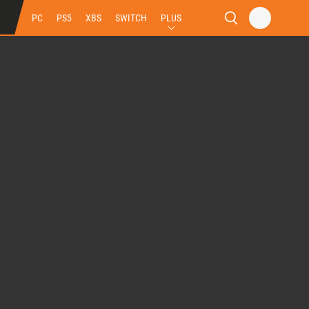
PC
PS5
XBS
SWITCH
PLUS