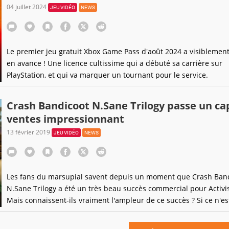
04 juillet 2024
JEU VIDÉO
NEWS
Le premier jeu gratuit Xbox Game Pass d'août 2024 a visiblement
en avance ! Une licence cultissime qui a débuté sa carrière sur
PlayStation, et qui va marquer un tournant pour le service.
Crash Bandicoot N.Sane Trilogy passe un ca
ventes impressionnant
13 février 2019
JEU VIDÉO
NEWS
Les fans du marsupial savent depuis un moment que Crash Ban
N.Sane Trilogy a été un très beau succès commercial pour Activi
Mais connaissent-ils vraiment l'ampleur de ce succès ? Si ce n'es
cas cela tombe bien, l'éditeur américain vient de faire un point s
ventes.