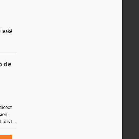
 leaké
p de
dicoot
sion.
t pas le
ur ses