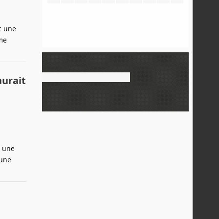
c une
ime
aurait
c une
 une