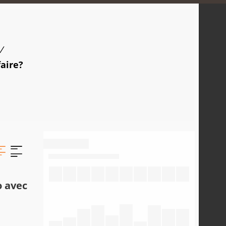
/
faire?
o avec