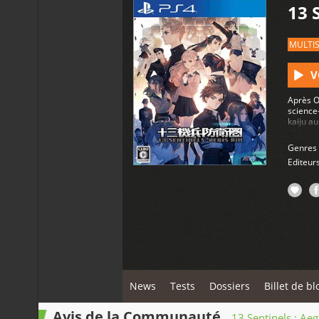
13 
MULTI
V
Après O
science
kaiju au
défendr
Genres
Editeur
News
Tests
Dossiers
Billet de bl
Avis de la Communauté
13 Sentinels : Aeg