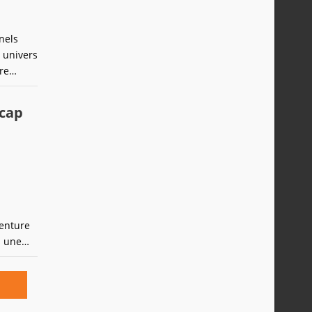
nels
n univers
re
 cap
venture
s une
ycéens
in.