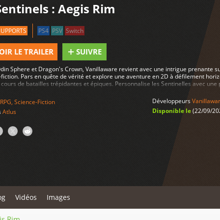
Sentinels : Aegis Rim
SUPPORTS
PS4
PSV
Switch
OIR LE TRAILER
SUIVRE
din Sphere et Dragon's Crown, Vanillaware revient avec une intrigue prenante sui
-fiction. Pars en quête de vérité et explore une aventure en 2D à défilement horiz
 cours de batailles trépidantes et épiques. Personnalise les Sentinelles avec une
e l'humanité !
Développeurs
Vanillawar
RPG
,
Science-Fiction
Disponible le
(22/09/20
s
Atlus
og
Vidéos
Images
is Rim