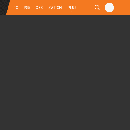
PC
PS5
XBS
SWITCH
PLUS