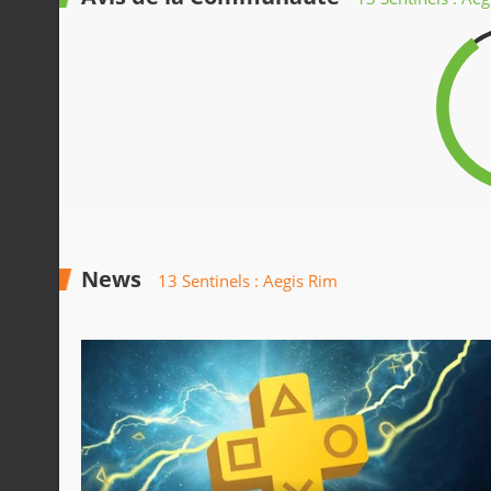
News
13 Sentinels : Aegis Rim