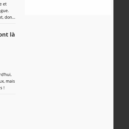
e et
ngue.
t, dont
ont là
d’hui,
ux, mais
s !