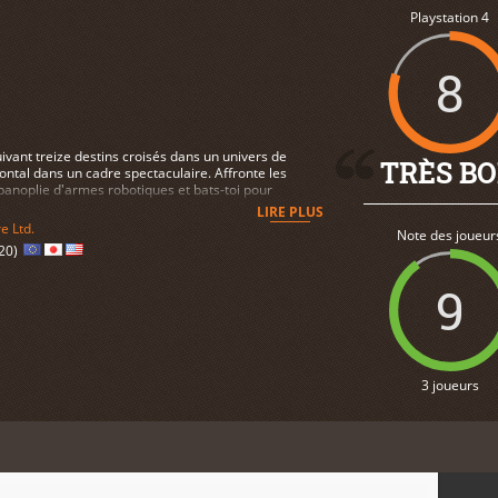
Playstation 4
8
vant treize destins croisés dans un univers de
TRÈS B
ontal dans un cadre spectaculaire. Affronte les
 panoplie d'armes robotiques et bats-toi pour
LIRE PLUS
e Ltd.
Note des joueur
20)
9
3 joueurs