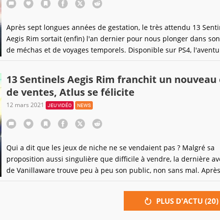
Après sept longues années de gestation, le très attendu 13 Senti
Aegis Rim sortait (enfin) l'an dernier pour nous plonger dans so
de méchas et de voyages temporels. Disponible sur PS4, l'aventu
narrative avait tout pour plaire aux joueurs nomades.
13 Sentinels Aegis Rim franchit un nouveau
de ventes, Atlus se félicite
12 mars 2021
JEU VIDÉO
NEWS
Qui a dit que les jeux de niche ne se vendaient pas ? Malgré sa
proposition aussi singulière que difficile à vendre, la dernière a
de Vanillaware trouve peu à peu son public, non sans mal. Aprè
route semée d'embûche, les aventures spatio-temporelles des l
de 13 Sentinels : Aegis Rim continuent leur bonhomme de chem
PLUS D'ACTU (
20
)