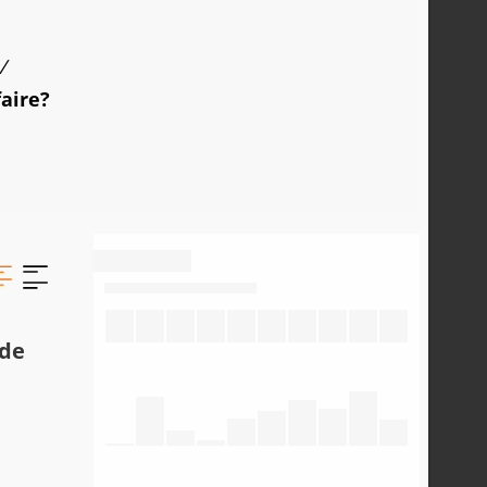
/
faire?
 de