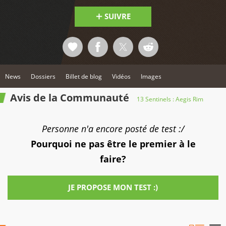
SUIVRE
News
Dossiers
Billet de blog
Vidéos
Images
Avis de la Communauté
13 Sentinels : Aegis Rim
Personne n'a encore posté de test :/
Pourquoi ne pas être le premier à le
faire?
JE PROPOSE MON TEST :)