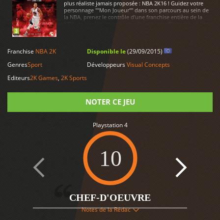
plus réaliste jamais proposée : NBA 2K16 ! Guidez votre
personnage ""Mon Joueur"" dans son parcours au sein de
la NBA, prenez le contrôle d'une franchise entière de la
NBA, ou améliorez vos compétences en affrontant en ligne
des joueurs du monde entier. Le tout avec des animations
offrant des mouvements plus fluides et réalistes, pour
LIRE PLUS
vous garantir l'expérience de jeu NBA la plus authentique
Franchise
NBA 2K
Disponible le
(29/09/2015)
à ce jour.
Genres
Sport
Développeurs
Visual Concepts
Editeurs
2K Games
,
2K Sports
NOTER CE JEU
Playstation 4
Note
10
8
CHEF-D'OEUVRE
Notes de la Rédac