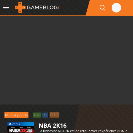
PLUS
Multisupports
X360
PS3
NBA 2K16
La franchise NBA 2K est de retour avec l'expérience NBA la