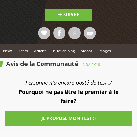
SUIVRE
News
Tests
Articles
Billet de blog
Vidéos
Images
Avis de la Communauté
NBA 2K16
Personne n'a encore posté de test :/
Pourquoi ne pas être le premier à le
faire?
JE PROPOSE MON TEST :)