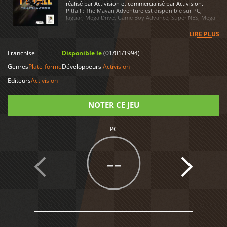
réalisé par Activision et commercialisé par Activision.
Pitfall : The Mayan Adventure est disponible sur PC,
Jaguar, Mega Drive, Game Boy Advance, Super NES, Mega
Drive 32X, MegaCD
LIRE PLUS
Franchise
Disponible le
(01/01/1994)
Genres
Plate-forme
Développeurs
Activision
Editeurs
Activision
NOTER CE JEU
PC
Note
--
2