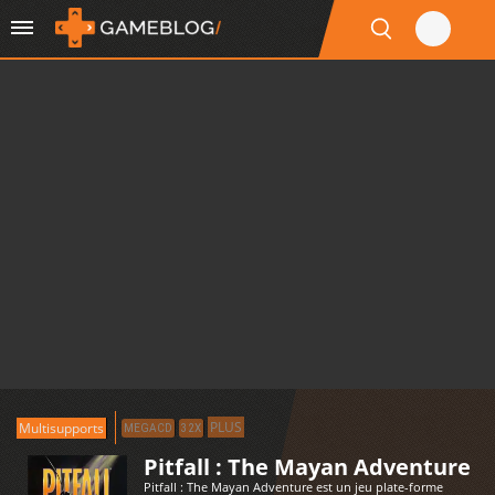
PLUS
Multisupports
MEGACD
32X
Pitfall : The Mayan Adventure
Pitfall : The Mayan Adventure est un jeu plate-forme