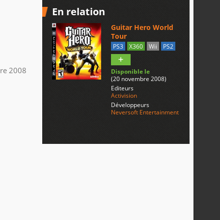
En relation
Guitar Hero World
Tour
PS3
X360
Wii
PS2
re 2008
Disponible le
(20 novembre 2008)
Editeurs
Activision
Développeurs
Neversoft Entertainment