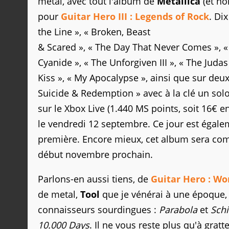
metal, avec tout l'album de
Metallica
(et n
pour
Guitar Hero III : Legends of Rock
. Di
the Line », « Broken, Beast
& Scared », « The Day That Never Comes », «
Cyanide », « The Unforgiven III », « The Judas
Kiss », « My Apocalypse », ainsi que sur deu
Suicide & Redemption » avec à la clé un solo
sur le Xbox Live (1.440 MS points, soit 16€ en
le vendredi 12 septembre. Ce jour est égalem
première. Encore mieux, cet album sera com
début novembre prochain.
Parlons-en aussi tiens, de
Guitar Hero : Wo
de metal,
Tool
que je vénérai à une époque, d
connaisseurs sourdingues :
Parabola
et
Sch
10.000 Days
. Il ne vous reste plus qu'à gratt