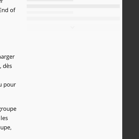
er
 End of
harger
, dès
u pour
 groupe
 les
oupe,