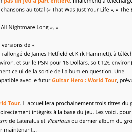
on
pas un jeu à part entière
, finalement) à télécharg
x chansons au total (« That Was Just Your Life », « The
 All Nightmare Long », «
x versions de «
 rallongé de James Hetfield et Kirk Hammett), à téléc
viron, et sur le PSN pour 18 Dollars, soit 12€ environ)
ent celui de la sortie de l'album en question. Une
patible avec le futur
Guitar Hero : World Tour
, prév
rld Tour
. Il accueillera prochainement trois titres du
irectement intégrés à la base du jeu. Les voici, pour
ism
de Lateralus et
Vicarious
du dernier album du gr
er maintenant...