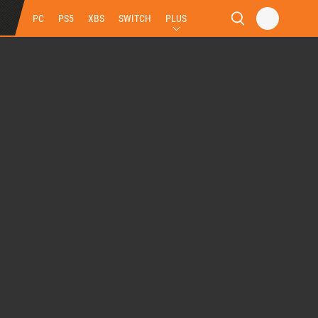
PC
PS5
XBS
SWITCH
PLUS