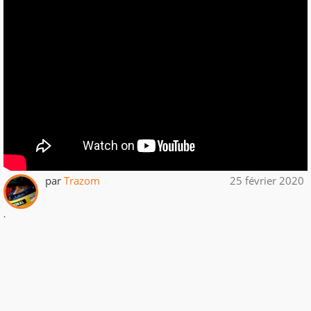
par
Trazom
25 février 2020
.