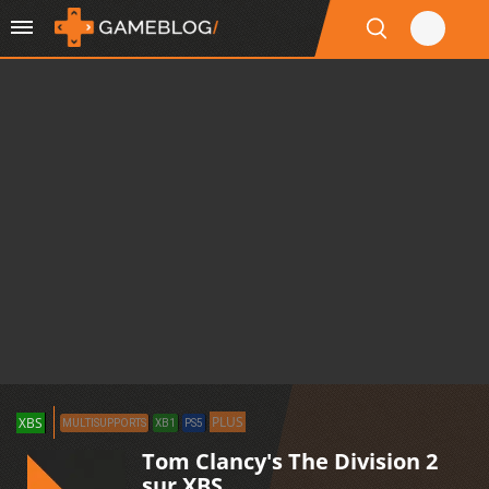
PLUS
XBS
MULTISUPPORTS
XB1
PS5
Tom Clancy's The Division 2
sur XBS