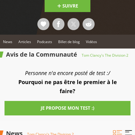
SUIVRE
News
Articles
Podcasts
Billet de blog
Vidéos
Avis de la Communauté
Tom Clancy's The Division 2
Personne n'a encore posté de test :/
Pourquoi ne pas être le premier à le
faire?
JE PROPOSE MON TEST :)
News
Tom Clancy's The Division 2