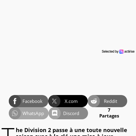
Facebook
X.com
Reddit
7
WhatsApp
Discord
Partages
he Division 2 passe à une toute nouvelle