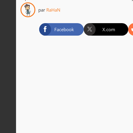
par
RaHaN
Facebook
X.com