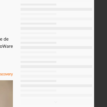
he de
BioWare