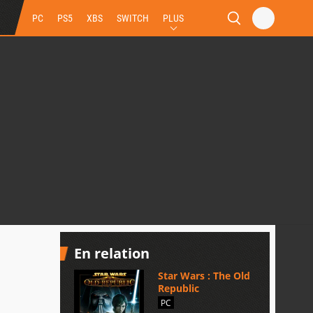
PC
PS5
XBS
SWITCH
PLUS
En relation
Star Wars : The Old
Republic
PC