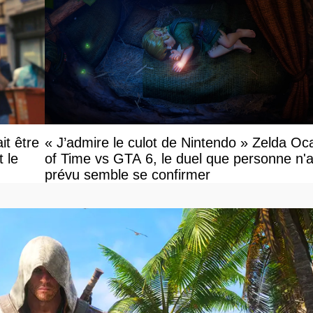
it être
« J’admire le culot de Nintendo » Zelda Oc
le
of Time vs GTA 6, le duel que personne n'a
prévu semble se confirmer