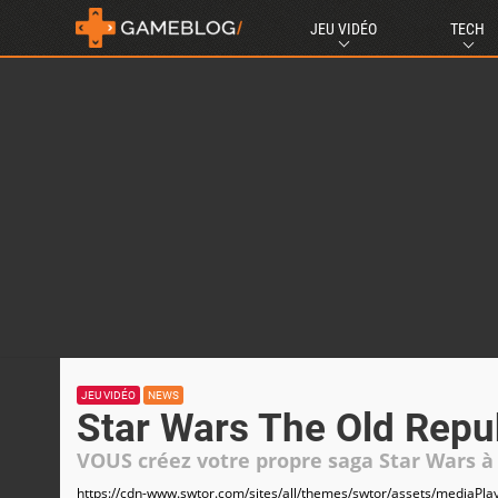
JEU VIDÉO
TECH
JEU VIDÉO
NEWS
Star Wars The Old Repub
VOUS créez votre propre saga Star Wars à
https://cdn-www.swtor.com/sites/all/themes/swtor/assets/mediaPlay