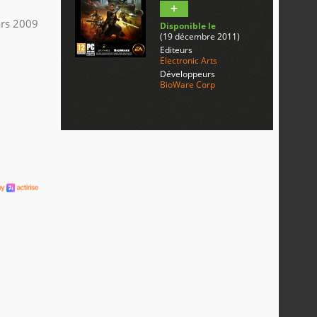
rs 2009
Disponible le
(19 décembre 2011)
Editeurs
Electronic Arts
Développeurs
BioWare Corp