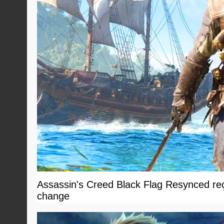
Assassin's Creed Black Flag Resynced reçoi
change