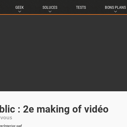
GEEK
SOLUCES
TESTS
BONS PLANS
lic : 2e making of vidéo
 vous
erInterior.swf