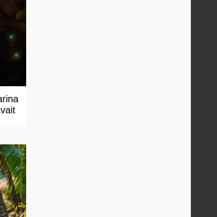
arina
vait