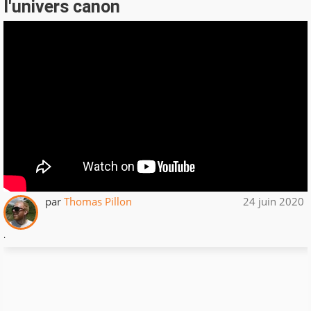
l'univers canon
par
Thomas Pillon
24 juin 2020
.