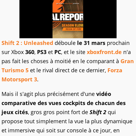
Shift 2 : Unleashed
déboule
le 31 mars
prochain
sur Xbox
360
,
PS3
et
PC
, et le site
xboxfront.de
n'a
pas fait les choses à moitié en le comparant à
Gran
Turismo 5
et le rival direct de ce dernier,
Forza
Motorsport 3
.
Mais il s'agit plus précisément d'une
vidéo
comparative des vues cockpits de chacun des
jeux cités
, gros gros point fort de
Shift 2
qui
propose tout simplement la vue la plus dynamique
et immersive qui soit sur console à ce jour, en