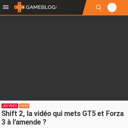
JEU VIDÉO
NEWS
Shift 2, la vidéo qui mets GT5 et Forza
3 à l'amende ?