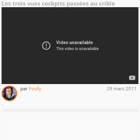
Les trois vues cockpits passées au crible
par
Poufy
29 mars 2011
.