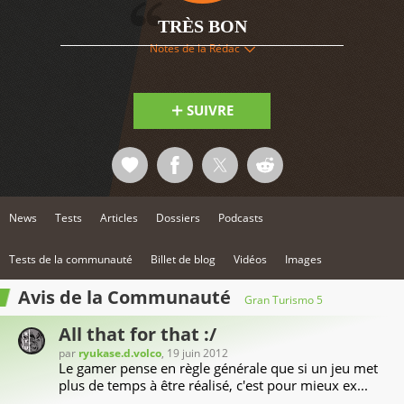
15
TRÈS BON
Notes de la Rédac
SUIVRE
News
Tests
Articles
Dossiers
Podcasts
Tests de la communauté
Billet de blog
Vidéos
Images
Avis de la Communauté
Gran Turismo 5
All that for that :/
par
ryukase.d.volco
, 19 juin 2012
Le gamer pense en règle générale que si un jeu met
plus de temps à être réalisé, c'est pour mieux ex...