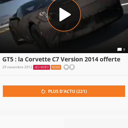
9
GT5 : la Corvette C7 Version 2014 offerte
29 novembre 2012
JEU VIDÉO
NEWS
PLUS D'ACTU (
221
)