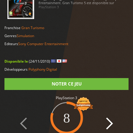
Entertainment. Gran Turismo 5 est disponible sur
PlayStation 3
LIRE PLUS
Franchise
Gran Turismo
Genres
Simulation
Editeurs
Sony Computer Entertainment
Disponible le
(24/11/2010)
Développeurs
Polyphony Digital
NOTER CE JEU
PlayStation 3
Note
8