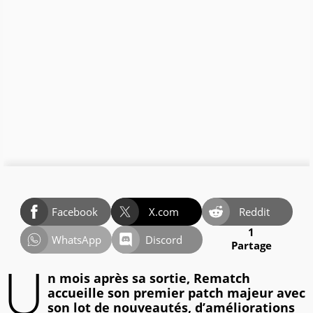
Facebook
X.com
Reddit
1
WhatsApp
Discord
Partage
U
n mois après sa sortie, Rematch
accueille son premier patch majeur avec
son lot de nouveautés, d’améliorations