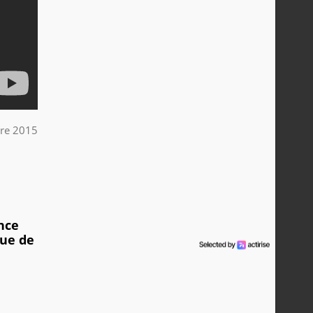
re 2015
nce
que de