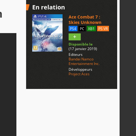
En relation
n
Ace Combat 7 :
Skies Unknown
PS4
PC
XB1
PS VR
Disponible le
(17 janvier 2019)
Editeurs
Bandai Namco
Entertainment Inc.
Développeurs
Project Aces