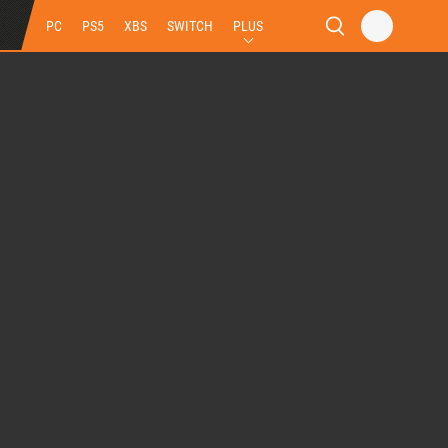
PC
PS5
XBS
SWITCH
PLUS