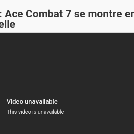
 : Ace Combat 7 se montre e
elle