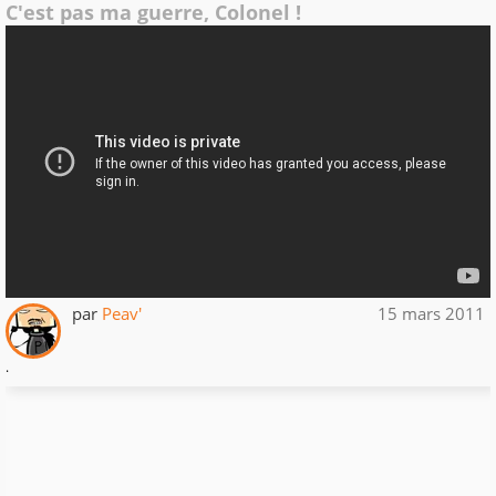
C'est pas ma guerre, Colonel !
par
Peav'
15 mars 2011
.