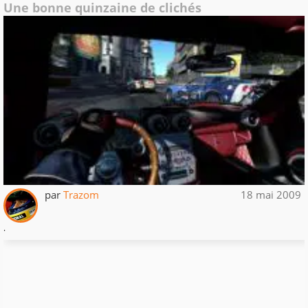
Une bonne quinzaine de clichés
par
Trazom
18 mai 2009
.