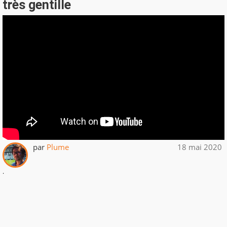
très gentille
par
Plume
18 mai 2020
.